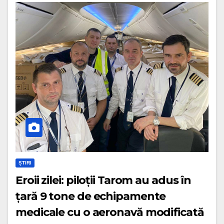
ȘTIRI
Eroii zilei: piloții Tarom au adus în
țară 9 tone de echipamente
medicale cu o aeronavă modificată