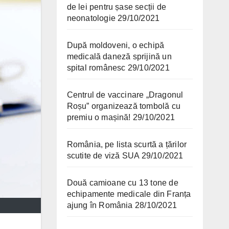
de lei pentru șase secții de
neonatologie
29/10/2021
După moldoveni, o echipă
medicală daneză sprijină un
spital românesc
29/10/2021
Centrul de vaccinare „Dragonul
Roșu” organizează tombolă cu
premiu o mașină!
29/10/2021
România, pe lista scurtă a țărilor
scutite de viză SUA
29/10/2021
Două camioane cu 13 tone de
echipamente medicale din Franța
ajung în România
28/10/2021