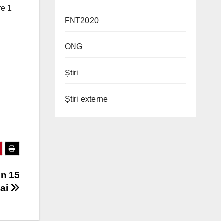
re 1
FNT2020
ONG
Știri
Știri externe
in 15
ai