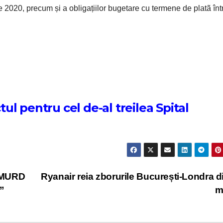
e 2020, precum și a obligațiilor bugetare cu termene de platã înt
l pentru cel de-al treilea Spital
 SMURD
Ryanair reia zborurile București-Londra d
ă”
m