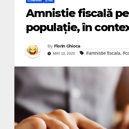
COMPANII
ȘTIRI
Amnistie fiscală pe
populație, în cont
By
Florin Ghioca
#amnistie fiscala
,
#c
MAY 10, 2020