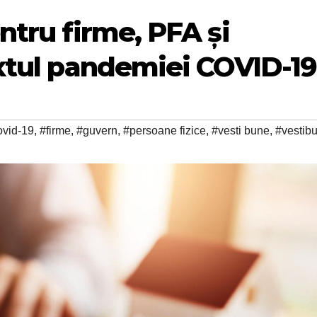
ntru firme, PFA și
extul pandemiei COVID-19
ovid-19
,
#firme
,
#guvern
,
#persoane fizice
,
#vesti bune
,
#vestib