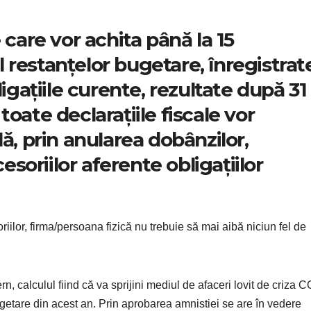
 care vor achita până la 15
restanțelor bugetare, înregistrate
ligațiile curente, rezultate după 31
oate declarațiile fiscale vor
ă, prin anularea dobânzilor,
cesoriilor aferente obligațiilor
riilor, firma/persoana fizică nu trebuie să mai aibă niciun fel de
, calculul fiind că va sprijini mediul de afaceri lovit de criza 
ugetare din acest an. Prin aprobarea amnistiei se are în vedere