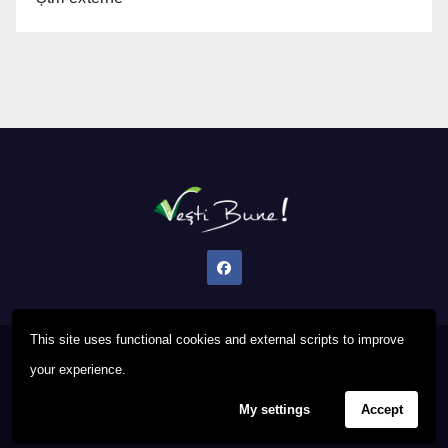
This site uses functional cookies and external scripts to improve
Proudly powered by WordPress
|
Theme: Newsup by
Themeansar
.
your experience.
My settings
Accept
Privacy Policy
FAQ