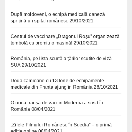
După moldoveni, o echipă medicală daneză
sprijină un spital românesc
29/10/2021
Centrul de vaccinare „Dragonul Roșu” organizează
tombolă cu premiu o mașină!
29/10/2021
România, pe lista scurtă a țărilor scutite de viză
SUA
29/10/2021
Două camioane cu 13 tone de echipamente
medicale din Franța ajung în România
28/10/2021
O nouă tranșă de vaccin Moderna a sosit în
România
08/04/2021
„Zilele Filmului Românesc în Suedia” – o primă
ediție online
08/04/2021