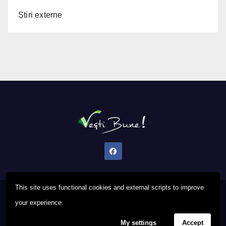
Știri externe
This site uses functional cookies and external scripts to improve
Proudly powered by WordPress
|
Theme: Newsup by
Themeansar
.
your experience.
My settings
Accept
Privacy Policy
FAQ