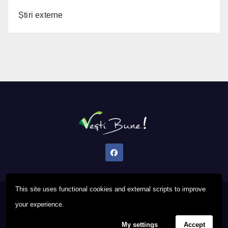
Știri externe
This site uses functional cookies and external scripts to improve
Proudly powered by WordPress
|
Theme: Newsup by
Themeansar
.
your experience.
My settings
Accept
Privacy Policy
FAQ