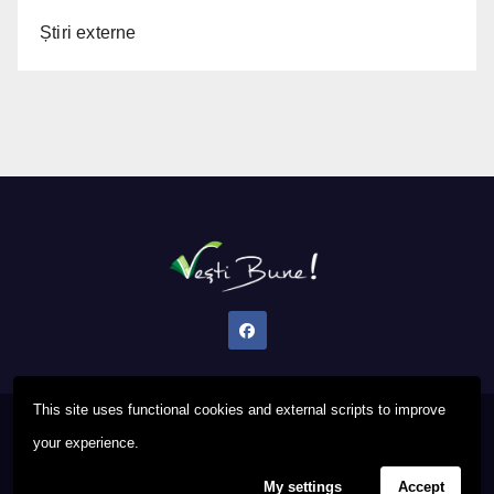
Știri externe
This site uses functional cookies and external scripts to improve
Proudly powered by WordPress
|
Theme: Newsup by
Themeansar
.
your experience.
My settings
Accept
Privacy Policy
FAQ