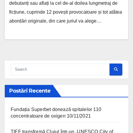
debutanți sau aflați la cel de-al doilea lungmetraj de
ficțiune, cuprinde 12 povești provocatoare și tot atâtea
abordări originale, din care juriul va alege…
Postări Recente
Fundația Superbet donează spitalelor 110
concentratoare de oxigen
10/11/2021
TIFF transformă Clujul într-un „UNESCO City of