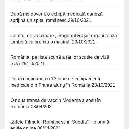
După moldoveni, o echipă medicală daneză
sprijină un spital românesc
29/10/2021
Centrul de vaccinare „Dragonul Roșu” organizează
tombolă cu premiu o mașină!
29/10/2021
România, pe lista scurtă a țărilor scutite de viză
SUA
29/10/2021
Două camioane cu 13 tone de echipamente
medicale din Franța ajung în România
28/10/2021
O nouă tranșă de vaccin Moderna a sosit în
România
08/04/2021
„Zilele Filmului Românesc în Suedia” – o primă
ediție online
08/04/2021