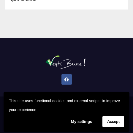
This site uses functional cookies and external scripts to improve
Proudly powered by WordPress
|
Theme: Newsup by
Themeansar
.
your experience.
My settings
Accept
Privacy Policy
FAQ