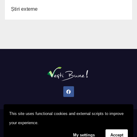
Știri externe
This site uses functional cookies and external scripts to improve
Proudly powered by WordPress
|
Theme: Newsup by
Themeansar
.
your experience.
My settings
Accept
Privacy Policy
FAQ