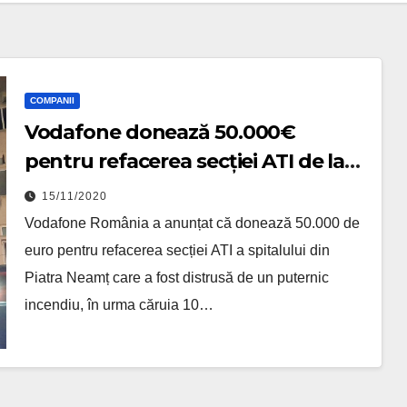
COMPANII
Vodafone donează 50.000€
pentru refacerea secției ATI de la
Piatra Neamț
15/11/2020
Vodafone România a anunțat că donează 50.000 de
euro pentru refacerea secției ATI a spitalului din
Piatra Neamț care a fost distrusă de un puternic
incendiu, în urma căruia 10…