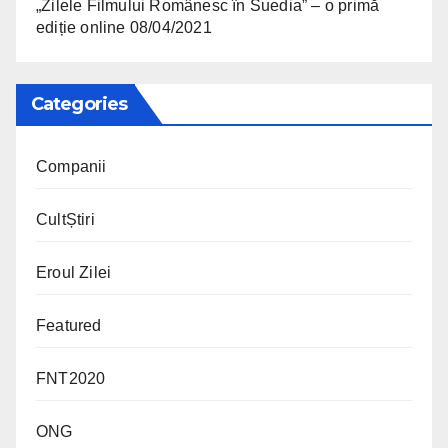
„Zilele Filmului Românesc în Suedia” – o primă
ediție online
08/04/2021
Categories
Companii
CultȘtiri
Eroul Zilei
Featured
FNT2020
ONG