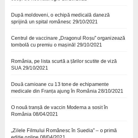
După moldoveni, o echipă medicală daneză
sprijină un spital românesc
29/10/2021
Centrul de vaccinare „Dragonul Roșu” organizează
tombolă cu premiu o mașină!
29/10/2021
România, pe lista scurtă a țărilor scutite de viză
SUA
29/10/2021
Două camioane cu 13 tone de echipamente
medicale din Franța ajung în România
28/10/2021
O nouă tranșă de vaccin Moderna a sosit în
România
08/04/2021
„Zilele Filmului Românesc în Suedia” – o primă
ediție online
08/04/2021