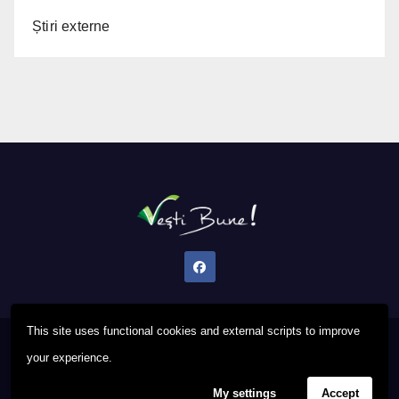
Știri externe
This site uses functional cookies and external scripts to improve
Proudly powered by WordPress
|
Theme: Newsup by
Themeansar
.
your experience.
My settings
Accept
Privacy Policy
FAQ