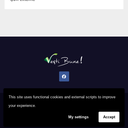
This site uses functional cookies and external scripts to improve
Proudly powered by WordPress
|
Theme: Newsup by
Themeansar
.
your experience.
My settings
Accept
Privacy Policy
FAQ