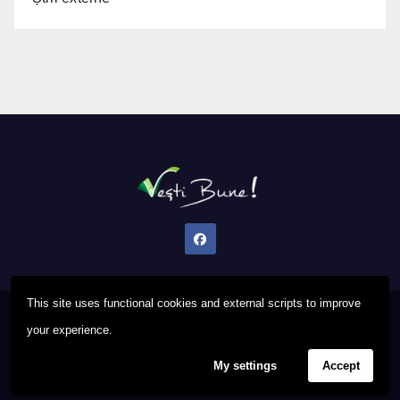
This site uses functional cookies and external scripts to improve
Proudly powered by WordPress
|
Theme: Newsup by
Themeansar
.
your experience.
My settings
Accept
Privacy Policy
FAQ