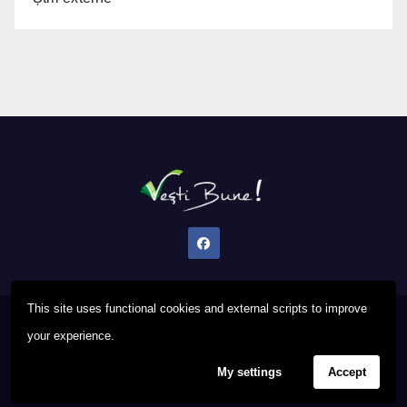
This site uses functional cookies and external scripts to improve
Proudly powered by WordPress
|
Theme: Newsup by
Themeansar
.
your experience.
My settings
Accept
Privacy Policy
FAQ