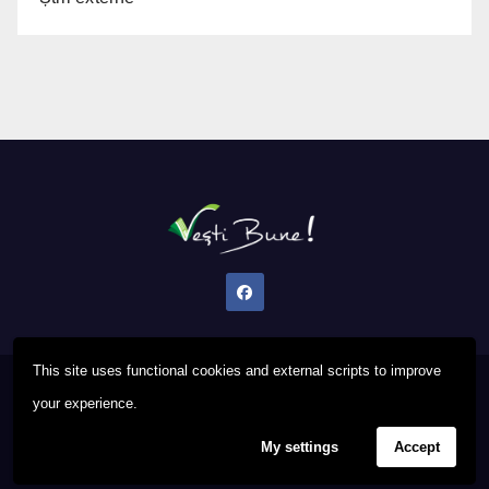
This site uses functional cookies and external scripts to improve
Proudly powered by WordPress
|
Theme: Newsup by
Themeansar
.
your experience.
My settings
Accept
Privacy Policy
FAQ