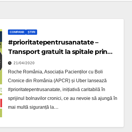
COMPANII
ȘTIRI
#prioritatepentrusanatate –
Transport gratuit la spitale prin
Uber, pentru pacienții cronici
21/04/2020
Roche România, Asociația Pacienților cu Boli
Cronice din România (APCR) și Uber lansează
#prioritatepentrusanatate, inițiativă caritabilă în
sprijinul bolnavilor cronici, ce au nevoie să ajungă în
mai multă siguranță la…