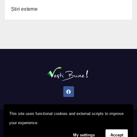
Știri externe
This site uses functional cookies and external scripts to improve
Proudly powered by WordPress
|
Theme: Newsup by
Themeansar
.
your experience.
My settings
Accept
Privacy Policy
FAQ