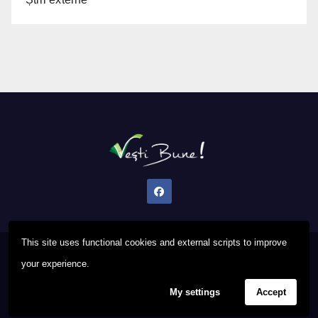
This site uses functional cookies and external scripts to improve
Proudly powered by WordPress
|
Theme: Newsup by
Themeansar
.
your experience.
My settings
Accept
Privacy Policy
FAQ