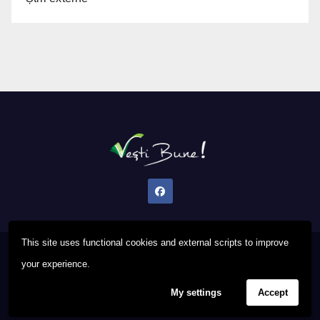
This site uses functional cookies and external scripts to improve
Proudly powered by WordPress
|
Theme: Newsup by
Themeansar
.
your experience.
My settings
Accept
Privacy Policy
FAQ