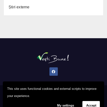
Știri externe
This site uses functional cookies and external scripts to improve
Proudly powered by WordPress
|
Theme: Newsup by
Themeansar
.
your experience.
My settings
Accept
Privacy Policy
FAQ