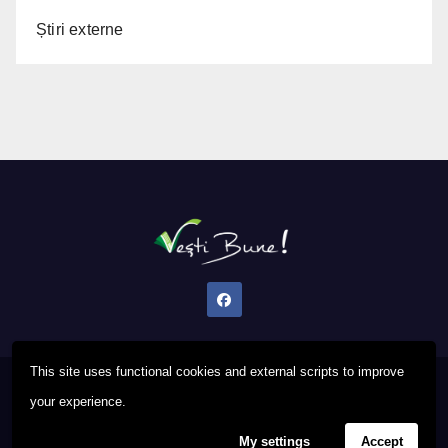
Știri externe
This site uses functional cookies and external scripts to improve
Proudly powered by WordPress
|
Theme: Newsup by
Themeansar
.
your experience.
My settings
Accept
Privacy Policy
FAQ