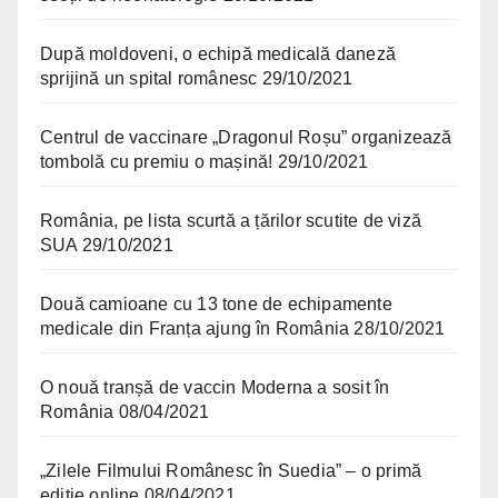
După moldoveni, o echipă medicală daneză
sprijină un spital românesc
29/10/2021
Centrul de vaccinare „Dragonul Roșu” organizează
tombolă cu premiu o mașină!
29/10/2021
România, pe lista scurtă a țărilor scutite de viză
SUA
29/10/2021
Două camioane cu 13 tone de echipamente
medicale din Franța ajung în România
28/10/2021
O nouă tranșă de vaccin Moderna a sosit în
România
08/04/2021
„Zilele Filmului Românesc în Suedia” – o primă
ediție online
08/04/2021