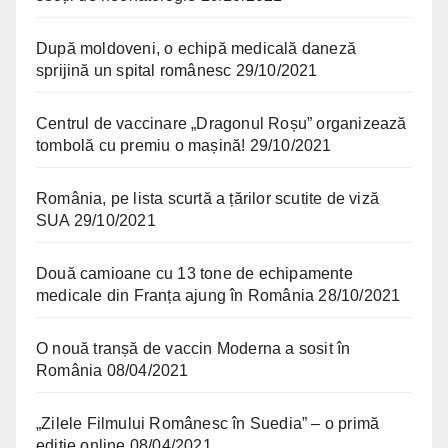
După moldoveni, o echipă medicală daneză
sprijină un spital românesc
29/10/2021
Centrul de vaccinare „Dragonul Roșu” organizează
tombolă cu premiu o mașină!
29/10/2021
România, pe lista scurtă a țărilor scutite de viză
SUA
29/10/2021
Două camioane cu 13 tone de echipamente
medicale din Franța ajung în România
28/10/2021
O nouă tranșă de vaccin Moderna a sosit în
România
08/04/2021
„Zilele Filmului Românesc în Suedia” – o primă
ediție online
08/04/2021