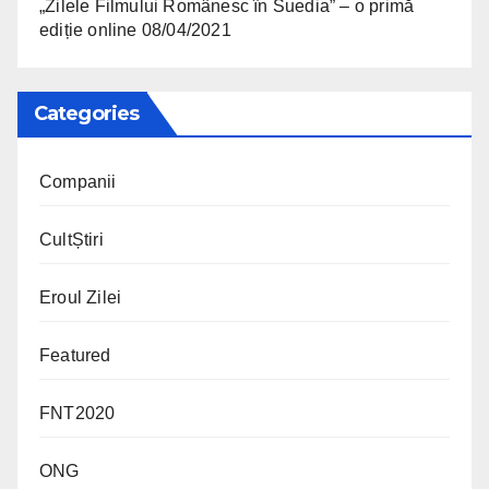
„Zilele Filmului Românesc în Suedia” – o primă
ediție online
08/04/2021
Categories
Companii
CultȘtiri
Eroul Zilei
Featured
FNT2020
ONG