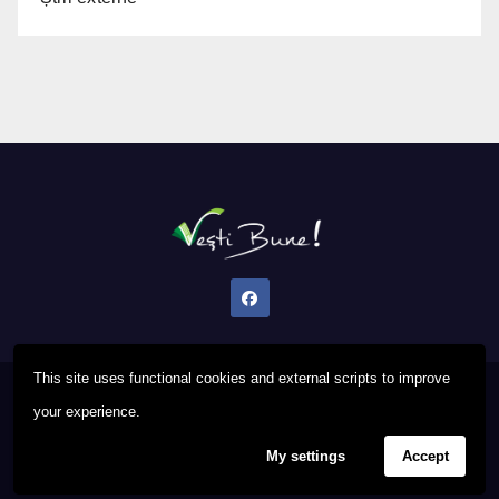
This site uses functional cookies and external scripts to improve
Proudly powered by WordPress
|
Theme: Newsup by
Themeansar
.
your experience.
My settings
Accept
Privacy Policy
FAQ