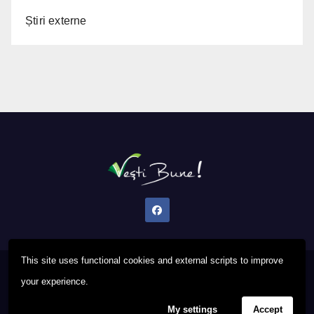
Știri externe
This site uses functional cookies and external scripts to improve
Proudly powered by WordPress
|
Theme: Newsup by
Themeansar
.
your experience.
My settings
Accept
Privacy Policy
FAQ